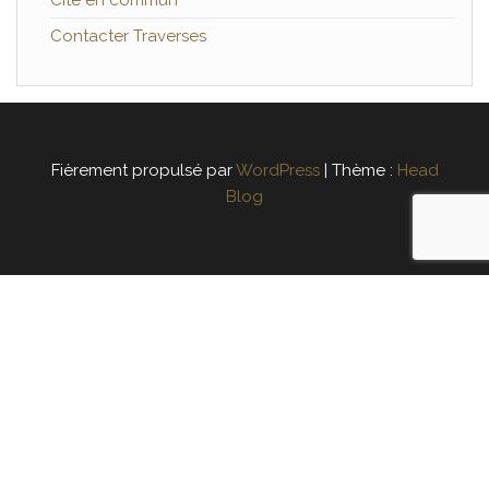
Contacter Traverses
Fièrement propulsé par
WordPress
|
Thème :
Head
Blog