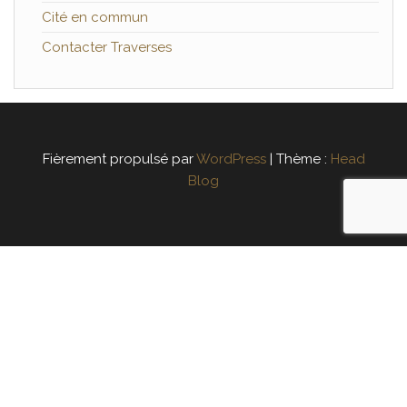
Cité en commun
Contacter Traverses
Fièrement propulsé par
WordPress
|
Thème :
Head
Blog