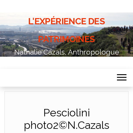
L'EXPÉRIENCE DES
PATRIMOINES
Nathalie Cazals, Anthropologue
Pesciolini
photo2©N.Cazals